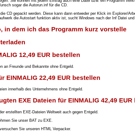
tlegen. Sie können mit jedem Eintrag auch eine Datei bzw. ein Programm verknü
sch sogar die Autorun.inf für die CD.
ie CD gepackt werden. Diese kann dann entweder per Klick im Explorer/Arbeits
werk die Autostart funktion aktiv ist, sucht Windows nach der Inf Datei und
 in dem ich das Programm kurz vorstelle
terladen
NMALIG 12,49 EUR bestellen
ien an Freunde und Bekannte ohne Entgeld.
für EINMALIG 22,49 EUR bestellen
ateien innerhalb des Unternehmens ohne Entgeld.
eugten EXE Dateien für EINMALIG 42,49 EUR 
 der erstellten EXE-Dateien Weltweit auch gegen Entgeld.
ehmen Sie unser BAT zu EXE.
 versuchen Sie unseren HTML Verpacker.