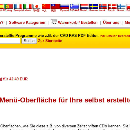
añol
Portug.
Français
Italiano
Русский
ΕΛΛΑΔΑ
Nederl.
Svenska
Norsk
Dansk
Suomi
Pol
日本語
中文
漢語
n?
|
Software Kategorien
|
Warenkorb / Bestellen
|
Über uns
|
Me
erstellte Programme wie z.B. der CAD-KAS PDF Editor.
PDF Dateien Bearbeit
Zur Startseite
) für 42,49 EUR
Menü-Oberfläche für Ihre selbst erstell
Oberflächen, wie Sie diese z.B. von diversen Zeitschriften CD's kennen. Sie k