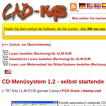
Deutsch
English
English
Esp
RSS Feed
Was wollen Sie mache
Finden Sie doch einfach die Software, die Sie suchen - über
200 von uns 
[<<< Zurück, zur Übersichtsseite]
Lizenz bestellen (Rechnung) für 12,49 EUR
Gewerbliche Lizenz bestellen (Rechnung) für 22,49 EUR
Lizenz zum Weiterverkauf der Bilder/Systeme bestellen (Rechnung
CD-Menüsystem 1.2 - selbst startende 
(~787 Kb) 12,49 EUR (private Lizenz)
PAD-Datei: cdmenu.xml
Erstellt automatisch startende CD-