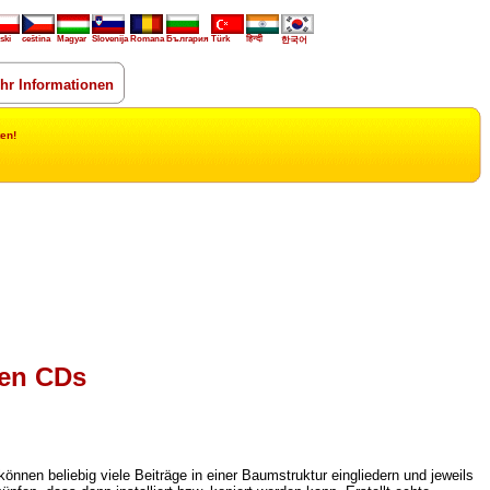
ski
ceština
Magyar
Slovenija
Romana
България
Türk
हिन्दी
한국어
hr Informationen
en!
ten CDs
önnen beliebig viele Beiträge in einer Baumstruktur eingliedern und jeweils