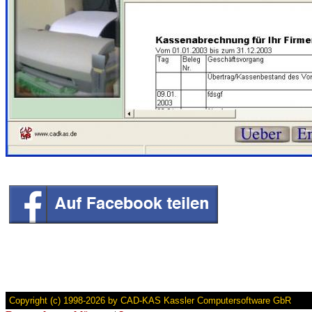
Copyright (c) 1998-2026 by CAD-KAS Kassler Computersoftware GbR