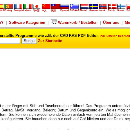
añol
Portug.
Français
Italiano
Русский
ΕΛΛΑΔΑ
Nederl.
Svenska
Norsk
Dansk
Suomi
Pol
日本語
中文
漢語
n?
|
Software Kategorien
|
Warenkorb / Bestellen
|
Über uns
|
Me
erstellte Programme wie z.B. der CAD-KAS PDF Editor.
PDF Dateien Bearbeit
Zur Startseite
t mehr länger mit Stift und Taschenrechner führen! Das Programm unterstützt
 Betrag, MwSt, Vorgang, Belegnr, Datum und Gegenkonto ein. Wo es möglich
tum. Sie können sich wiederholende Daten einfach vom letzten Mal übernehme
konfigurieren. Sie brauchen dann nur noch auf Go! klicken und der Druck begin