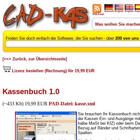
Deutsch
English
English
Esp
RSS Feed
Was wollen Sie mache
Finden Sie doch einfach die Software, die Sie suchen - über
200 von uns 
[<<< Zurück, zur Übersichtsseite]
Lizenz bestellen (Rechnung) für 19,99 EUR
Kassenbuch 1.0
(~433 Kb) 19,99 EUR
PAD-Datei: kasse.xml
Sie brauchen Ihr Kassenbuch nich
die Kassen Ein- und Ausgänge mit
halbe MwSt bei KfZ) oder beim Da
Bezug auf Ränder und Schriftarten 
Spalten.