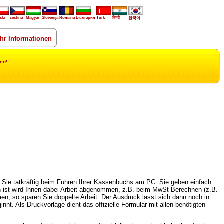
ski
ceština
Magyar
Slovenija
Romana
България
Türk
हिन्दी
한국어
hr Informationen
en!
 Sie tatkräftig beim Führen Ihrer Kassenbuchs am PC. Sie geben einfach
 ist wird Ihnen dabei Arbeit abgenommen, z.B. beim MwSt Berechnen (z.B.
n, so sparen Sie doppelte Arbeit. Der Ausdruck lässt sich dann noch in
nt. Als Druckvorlage dient das offizielle Formular mit allen benötigten