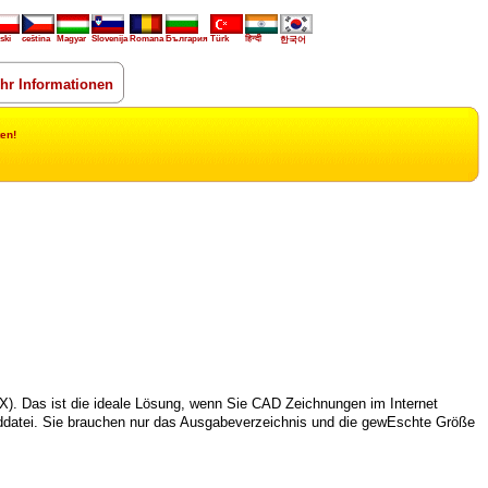
ski
ceština
Magyar
Slovenija
Romana
България
Türk
हिन्दी
한국어
hr Informationen
en!
 Das ist die ideale Lösung, wenn Sie CAD Zeichnungen im Internet
ilddatei. Sie brauchen nur das Ausgabeverzeichnis und die gewEschte Größe