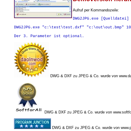
Aufruf per Kommandozeile:
DWG2JPG.exe [Quelldatei] 
DWG2JPG.exe "c:\test\test.dxf" "c:\out\out.bmp" 10
DWG & DXF zu JPEG & Co. wurde von www.dao
DWG & DXF zu JPEG & Co. wurde von www.softfora
DWG & DXF zu JPEG & Co. wurde von www.pro