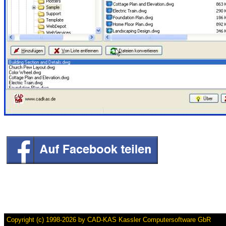
Copyright (c) 1998-2026 by CAD-KAS Kassler Computersoftware GbR