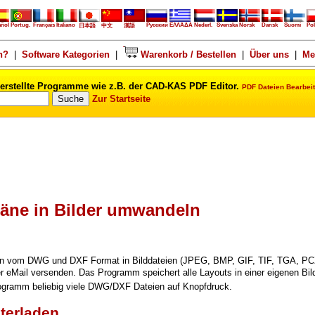
añol
Portug.
Français
Italiano
Русский
ΕΛΛΑΔΑ
Nederl.
Svenska
Norsk
Dansk
Suomi
Pol
日本語
中文
漢語
n?
|
Software Kategorien
|
Warenkorb / Bestellen
|
Über uns
|
Me
erstellte Programme wie z.B. der CAD-KAS PDF Editor.
PDF Dateien Bearbeit
Zur Startseite
äne in Bilder umwandeln
n vom DWG und DXF Format in Bilddateien (JPEG, BMP, GIF, TIF, TGA, PCX).
per eMail versenden. Das Programm speichert alle Layouts in einer eigenen B
rogramm beliebig viele DWG/DXF Dateien auf Knopfdruck.
terladen