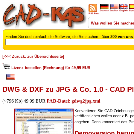
Deutsch
English
English
Esp
RSS Feed
Was wollen Sie mache
Finden Sie doch einfach die Software, die Sie suchen - über
200 von uns 
[<<< Zurück, zur Übersichtsseite]
Lizenz bestellen (Rechnung) für 49,99 EUR
DWG & DXF zu JPG & Co. 1.0 - CAD Pl
(~796 Kb) 49,99 EUR
PAD-Datei: gdwg2jpg.xml
Konvertieren Sie CAD Zeichnunge
veröffentlichen wollen oder z.B. 
angeben. Dann konvertiert das P
Demoversion herun