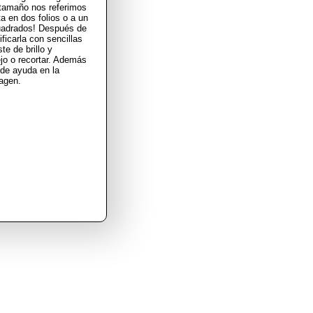
tamaño nos referimos
ta en dos folios o a un
uadrados! Después de
icarla con sencillas
te de brillo y
ejo o recortar. Además
 de ayuda en la
magen.