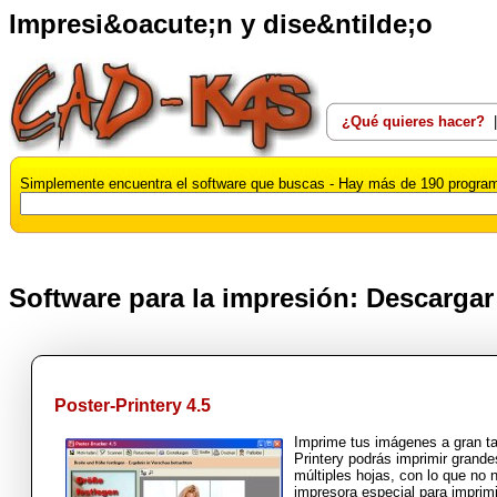
Impresi&oacute;n y dise&ntilde;o
¿Qué quieres hacer?
Simplemente encuentra el software que buscas - Hay más de 190 program
Software para la impresión: Descargar 
Poster-Printery 4.5
Imprime tus imágenes a gran t
Printery podrás imprimir grand
múltiples hojas, con lo que no 
impresora especial para imprim