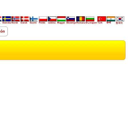
.
Svenska
Norsk
Dansk
Suomi
Polski
ceština
Magyar
Slovenija
Romana
България
Türk
हिन्दी
한국어
ión