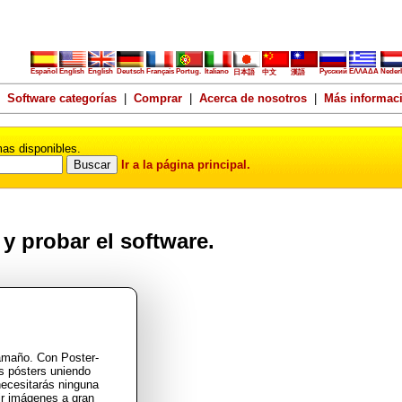
Español
English
English
Deutsch
Français
Portug.
Italiano
Русский
ΕΛΛΑΔΑ
Nederl
日本語
中文
漢語
|
Software categorías
|
Comprar
|
Acerca de nosotros
|
Más informac
as disponibles.
Ir a la página principal.
y probar el software.
amaño. Con Poster-
es pósters uniendo
necesitarás ninguna
ir imágenes a gran