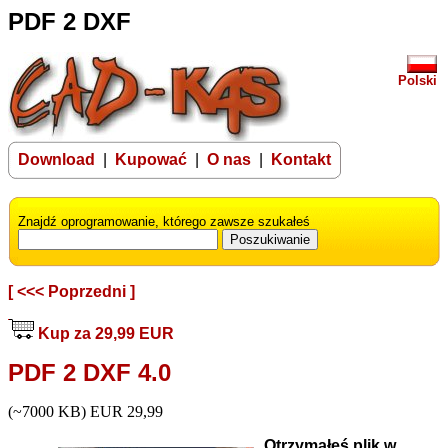
PDF 2 DXF
Polski
Download
|
Kupować
|
O nas
|
Kontakt
Znajdź oprogramowanie, którego zawsze szukałeś
[ <<< Poprzedni ]
Kup za 29,99 EUR
PDF 2 DXF 4.0
(~7000 KB) EUR 29,99
Otrzymałeś plik w