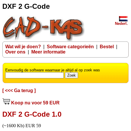
DXF 2 G-Code
Nederl.
Wat wil je doen?
|
Software categorieën
|
Bestel
|
Over ons
|
Meer informatie
Eenvoudig de software waarnaar je altijd al op zoek was
[ <<< Ga terug ]
Koop nu voor 59 EUR
DXF 2 G-Code 1.0
(~1600 Kb) EUR 59